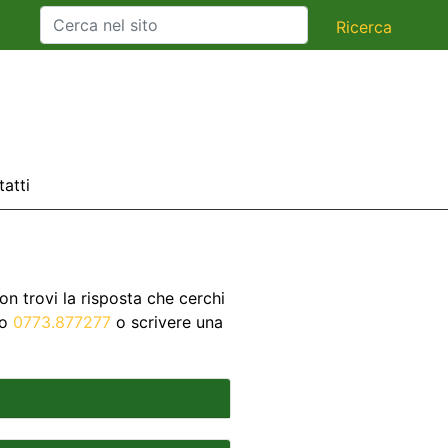
atti
on trovi la risposta che cerchi
co
0773.877277
o scrivere una