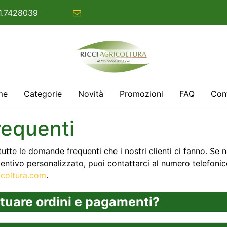
1.7428039
commerciale@ricciagricoltura.com
me
Categorie
Novità
Promozioni
FAQ
Cont
equenti
utte le domande frequenti che i nostri clienti ci fanno. Se n
ventivo personalizzato, puoi contattarci al numero telefoni
icoltura.com
.
tuare ordini e pagamenti?