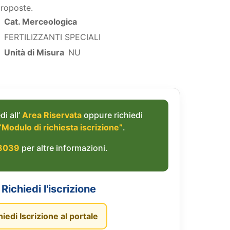
proposte.
Cat. Merceologica
FERTILIZZANTI SPECIALI
Unità di Misura
NU
di all’
Area Riservata
oppure richiedi
“Modulo di richiesta iscrizione”
.
8039
per altre informazioni.
Richiedi l'iscrizione
hiedi Iscrizione al portale