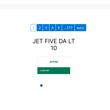
1
2
3
4
5
...177
succ
JET FIVE DA LT
10