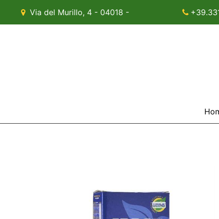
Via del Murillo, 4 - 04018 -
+39.33
Sezze (LT)
Ho