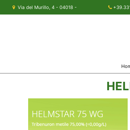
Via del Murillo, 4 - 04018 -
+39.33
Sezze (LT)
Ho
HEL