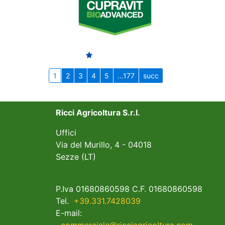
1
2
3
4
5
...177
succ
Ricci Agricoltura S.r.l.
Uffici
Via del Murillo, 4 - 04018
Sezze (LT)
P.Iva 01680860598 C.F. 01680860598
Tel.
+39.331.7428039
E-mail: