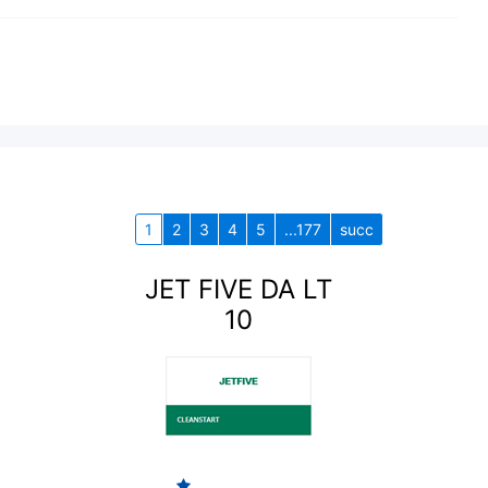
1
2
3
4
5
...177
succ
JET FIVE DA LT
10