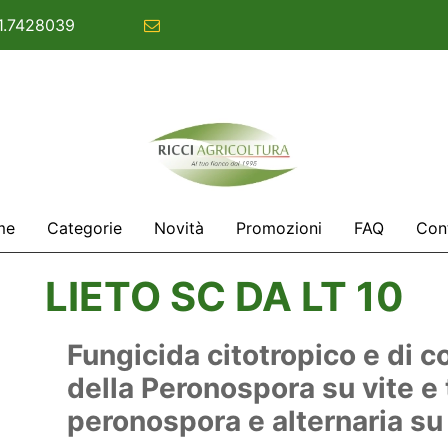
1.7428039
commerciale@ricciagricoltura.com
me
Categorie
Novità
Promozioni
FAQ
Cont
LIETO SC DA LT 10
Fungicida citotropico e di co
della Peronospora su vite e
peronospora e alternaria s