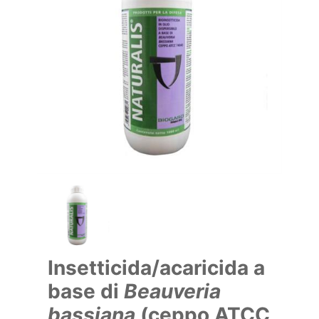
Insetticida/acaricida a
base di
Beauveria
bassiana
(ceppo ATCC