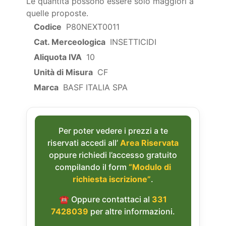
Le quantita possono essere solo maggiori a
quelle proposte.
Codice
P80NEXT0011
Cat. Merceologica
INSETTICIDI
Aliquota IVA
10
Unità di Misura
CF
Marca
BASF ITALIA SPA
Per poter vedere i prezzi a te
riservati accedi all’
Area Riservata
oppure richiedi l’accesso gratuito
compilando il form
“Modulo di
richiesta iscrizione”
.
☎︎ Oppure contattaci al
331
7428039
per altre informazioni.