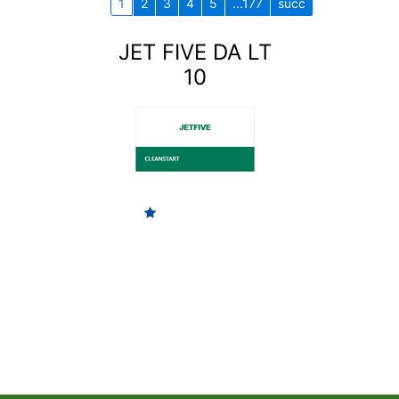
1
2
3
4
5
...177
succ
JET FIVE DA LT
10