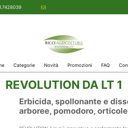
1.7428039
commerciale@ricciagricoltura.com
me
Categorie
Novità
Promozioni
FAQ
Cont
REVOLUTION DA LT 1
Erbicida, spollonante e diss
arboree, pomodoro, orticole