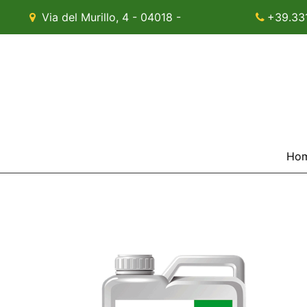
Via del Murillo, 4 - 04018 -
+39.33
Sezze (LT)
Ho