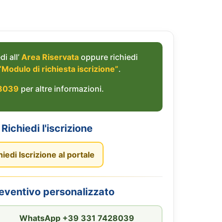
di all’
Area Riservata
oppure richiedi
“Modulo di richiesta iscrizione”
.
8039
per altre informazioni.
Richiedi l'iscrizione
hiedi Iscrizione al portale
reventivo personalizzato
WhatsApp +39 331 7428039