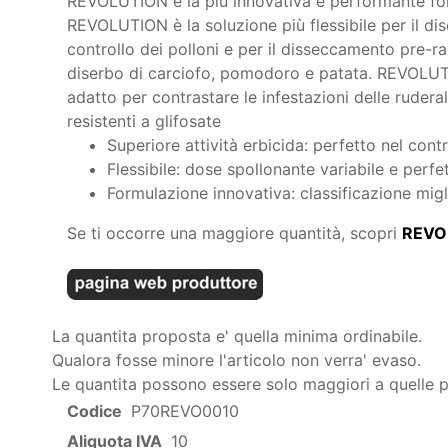
REVOLUTION è la più innovativa e performante for
REVOLUTION è la soluzione più flessibile per il dise
controllo dei polloni e per il disseccamento pre-ra
diserbo di carciofo, pomodoro e patata. REVOLUT
adatto per contrastare le infestazioni delle ruderali
resistenti a glifosate
Superiore attività erbicida: perfetto nel control
Flessibile: dose spollonante variabile e perfe
Formulazione innovativa: classificazione migl
Se ti occorre una maggiore quantità, scopri
REVOL
La quantita proposta e' quella minima ordinabile.
Qualora fosse minore l'articolo non verra' evaso.
Le quantita possono essere solo maggiori a quelle 
Codice
P70REVO0010
Aliquota IVA
10