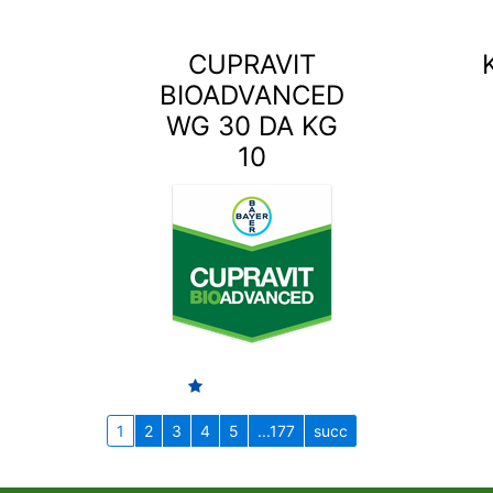
CUPRAVIT
BIOADVANCED
WG 30 DA KG
10
1
2
3
4
5
...177
succ