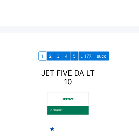
1
2
3
4
5
...177
succ
JET FIVE DA LT
10