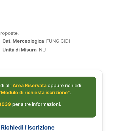
proposte.
Cat. Merceologica
FUNGICIDI
Unità di Misura
NU
di all’
Area Riservata
oppure richiedi
“Modulo di richiesta iscrizione”
.
8039
per altre informazioni.
Richiedi l'iscrizione