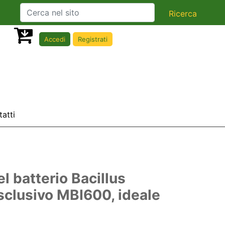
Accedi
Registrati
atti
l batterio Bacillus
sclusivo MBI600, ideale