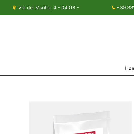
Via del Murillo, 4 - 04018 -
+39.33
Sezze (LT)
Ho