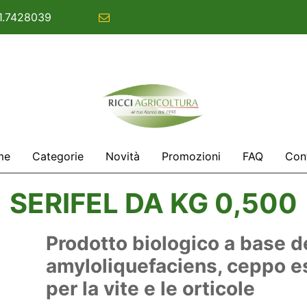
1.7428039
commerciale@ricciagricoltura.com
me
Categorie
Novità
Promozioni
FAQ
Cont
SERIFEL DA KG 0,500
Prodotto biologico a base de
amyloliquefaciens, ceppo e
per la vite e le orticole