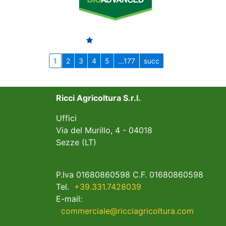
1
2
3
4
5
...177
succ
Ricci Agricoltura S.r.l.
Uffici
Via del Murillo, 4 - 04018
Sezze (LT)
P.Iva 01680860598 C.F. 01680860598
Tel.
+39.331.7428039
E-mail:
commerciale@ricciagricoltura.com