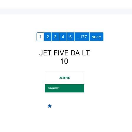
1
2
3
4
5
...177
succ
JET FIVE DA LT
10