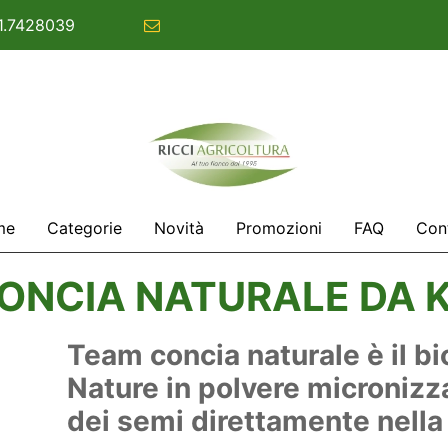
1.7428039
commerciale@ricciagricoltura.com
me
Categorie
Novità
Promozioni
FAQ
Cont
ONCIA NATURALE DA K
Team concia naturale è il bi
Nature in polvere micronizz
dei semi direttamente nella