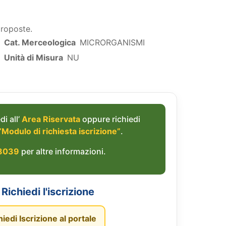
proposte.
Cat. Merceologica
MICRORGANISMI
Unità di Misura
NU
di all’
Area Riservata
oppure richiedi
“Modulo di richiesta iscrizione”
.
8039
per altre informazioni.
Richiedi l'iscrizione
hiedi Iscrizione al portale