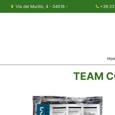
Via del Murillo, 4 - 04018 -
+39.33
Sezze (LT)
Ho
TEAM C