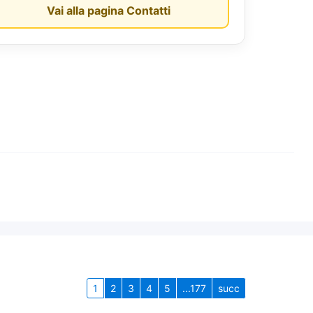
Vai alla pagina Contatti
1
2
3
4
5
...177
succ