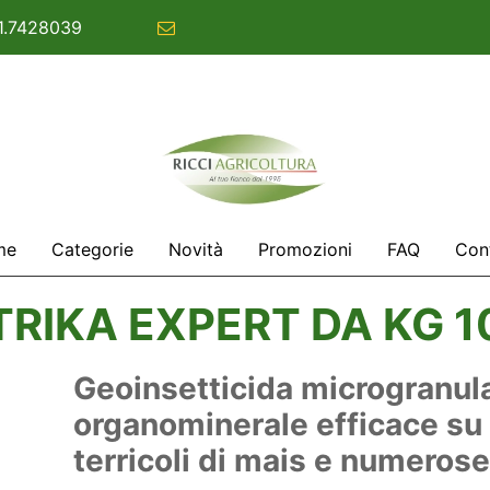
1.7428039
commerciale@ricciagricoltura.com
me
Categorie
Novità
Promozioni
FAQ
Cont
TRIKA EXPERT DA KG 1
Geoinsetticida microgranula
organominerale efficace su e
terricoli di mais e numerose