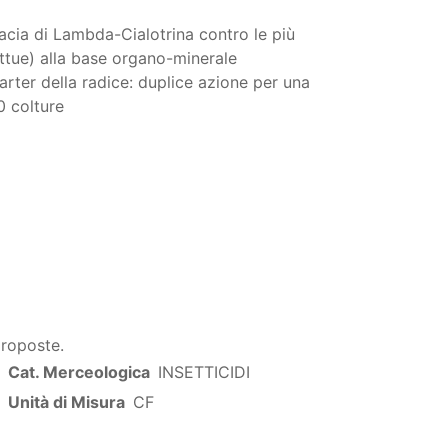
cacia di Lambda-Cialotrina contro le più
ottue) alla base organo-minerale
rter della radice: duplice azione per una
0 colture
proposte.
Cat. Merceologica
INSETTICIDI
Unità di Misura
CF