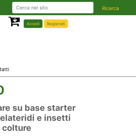
Accedi
Registrati
atti
0
re su base starter
lateridi e insetti
 colture