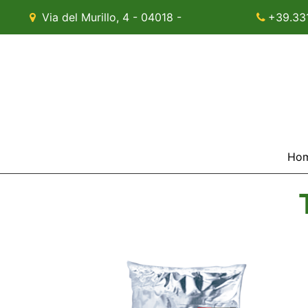
Via del Murillo, 4 - 04018 -
+39.33
Sezze (LT)
Ho