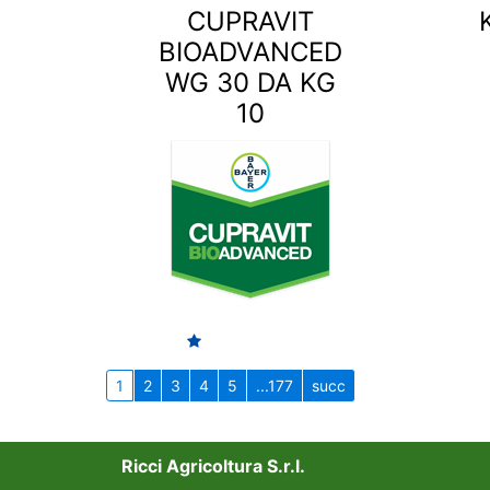
CUPRAVIT
BIOADVANCED
WG 30 DA KG
10
1
2
3
4
5
...177
succ
Ricci Agricoltura S.r.l.