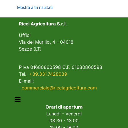
Mostra altri risultati
Ricci Agricoltura S.r.l.
Uffici
Via del Murillo, 4 - 04018
Sezze (LT)
P.Iva 01680860598 C.F. 01680860598
Tel.
+39.331.7428039
E-mail:
commerciale@ricciagricoltura.com
Open menu
Orari di apertura
Lunedì - Venerdì
08.30 - 13.00
15.00 - 18.00